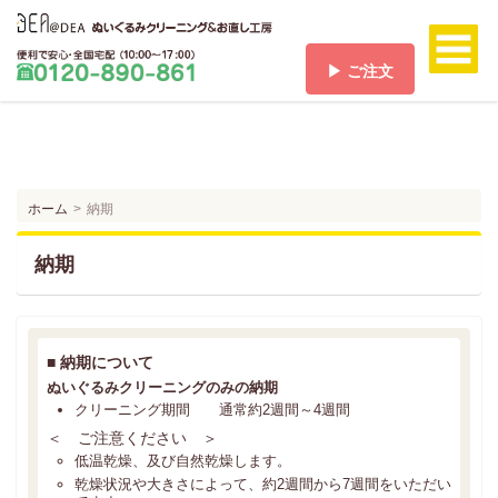
▶ ご注文
ホーム
HOME
料金/送料
PRICE/SHIPPING
ホーム
納期
ご注文
ORDER
納期
ご注文の流れ
FLOW
お支払い方法
■
納期について
PAYMENT
ぬいぐるみクリーニングのみの納期
お客様の声
クリーニング期間 通常約2週間～4週間
VOICE
＜ ご注意ください ＞
よくある質問
低温乾燥、及び自然乾燥します。
Q & A
乾燥状況や大きさによって、約2週間から7週間をいただい