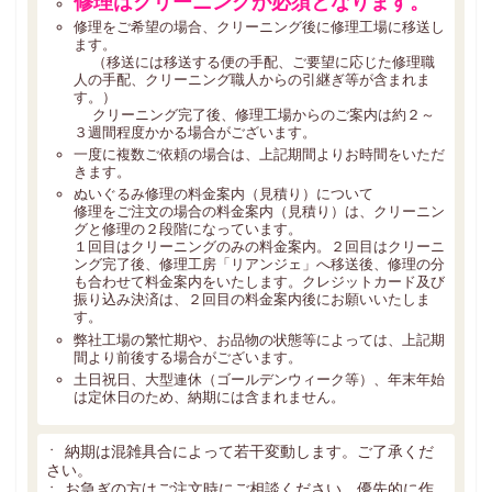
修理はクリーニングが必須となります。
修理をご希望の場合、クリーニング後に修理工場に移送し
ます。
（移送には移送する便の手配、ご要望に応じた修理職
人の手配、クリーニング職人からの引継ぎ等が含まれま
す。）
クリーニング完了後、修理工場からのご案内は約２～
３週間程度かかる場合がございます。
一度に複数ご依頼の場合は、上記期間よりお時間をいただ
きます。
ぬいぐるみ修理の料金案内（見積り）について
修理をご注文の場合の料金案内（見積り）は、クリーニン
グと修理の２段階になっています。
１回目はクリーニングのみの料金案内。２回目はクリーニ
ング完了後、修理工房「リアンジェ」へ移送後、修理の分
も合わせて料金案内をいたします。クレジットカード及び
振り込み決済は、２回目の料金案内後にお願いいたしま
す。
弊社工場の繁忙期や、お品物の状態等によっては、上記期
間より前後する場合がございます。
土日祝日、大型連休（ゴールデンウィーク等）、年末年始
は定休日のため、納期には含まれません。
納期は混雑具合によって若干変動します。ご了承くだ
・
さい。
お急ぎの方はご注文時にご相談ください。優先的に作
・