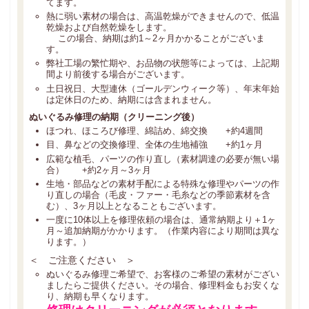
てます。
お問い合わせ
熱に弱い素材の場合は、高温乾燥ができませんので、低温
INQUIRY
乾燥および自然乾燥をします。
この場合、納期は約1～2ヶ月かかることがございま
す。
弊社工場の繁忙期や、お品物の状態等によっては、上記期
間より前後する場合がございます。
土日祝日、大型連休（ゴールデンウィーク等）、年末年始
は定休日のため、納期には含まれません。
ぬいぐるみ修理の納期（クリーニング後）
ほつれ、ほころび修理、綿詰め、綿交換 +約4週間
目、鼻などの交換修理、全体の生地補強 +約1ヶ月
広範な植毛、パーツの作り直し（素材調達の必要が無い場
合） +約2ヶ月～3ヶ月
生地・部品などの素材手配による特殊な修理やパーツの作
り直しの場合（毛皮・ファー・毛糸などの季節素材を含
む）、3ヶ月以上となることもございます。
一度に10体以上を修理依頼の場合は、通常納期より＋1ヶ
月～追加納期がかかります。（作業内容により期間は異な
ります。）
＜ ご注意ください ＞
ぬいぐるみ修理ご希望で、お客様のご希望の素材がござい
ましたらご提供ください。その場合、修理料金もお安くな
り、納期も早くなります。