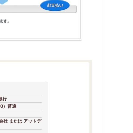
銀行
03）普通
社 または アットデ