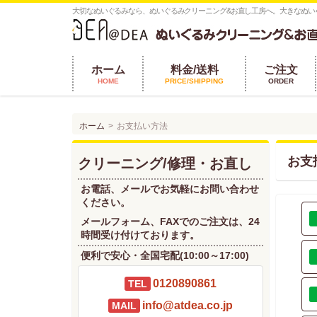
大切なぬいぐるみなら、ぬいぐるみクリーニング&お直し工房へ。大きなぬい
ホーム
料金/送料
ご注文
HOME
PRICE/SHIPPING
ORDER
ホーム
お支払い方法
お支
クリーニング/修理・お直し
お電話、メールでお気軽にお問い合わせ
ください。
メールフォーム、FAXでのご注文は、24
時間受け付けております。
便利で安心・全国宅配(10:00～17:00)
0120890861
TEL
info@atdea.co.jp
MAIL