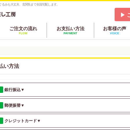
ぐるみも大丈夫、玄関先まで全国宅配します。
▶ 
ご注文の流れ
お支払い方法
お客様の声
FLOW
PAYMENT
VOICE
払い方法
銀行振込
▼
郵便振替
▼
クレジットカード
▼