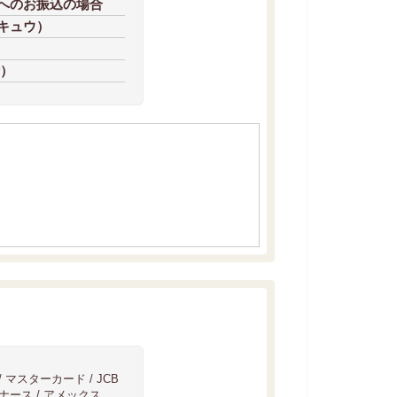
へのお振込の場合
キュウ）
桁）
 / マスターカード / JCB
イナース / アメックス