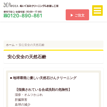
▶ ご注文
ホーム
HOME
料金/送料
PRICE/SHIPPING
ホーム
安心安全の天然石鹸
ご注文
ORDER
安心安全の天然石鹸
ご注文の流れ
FLOW
お支払い方法
■
地球環境に優しい天然石けんクリーニング
PAYMENT
お客様の声
【指摘されている合成洗剤の危険性】
VOICE
湿疹・オムツかぶれ
よくある質問
肝臓障害
Q & A
血球の減少