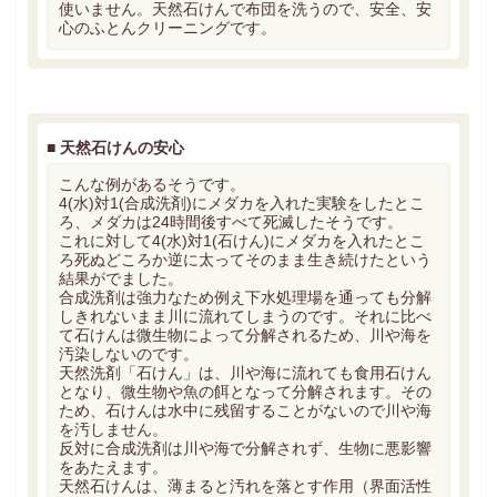
使いません。天然石けんで布団を洗うので、安全、安
心のふとんクリーニングです。
■
天然石けんの安心
こんな例があるそうです。
4(水)対1(合成洗剤)にメダカを入れた実験をしたとこ
ろ、メダカは24時間後すべて死滅したそうです。
これに対して4(水)対1(石けん)にメダカを入れたとこ
ろ死ぬどころか逆に太ってそのまま生き続けたという
結果がでました。
合成洗剤は強力なため例え下水処理場を通っても分解
しきれないまま川に流れてしまうのです。それに比べ
て石けんは微生物によって分解されるため、川や海を
汚染しないのです。
天然洗剤「石けん」は、川や海に流れても食用石けん
となり、微生物や魚の餌となって分解されます。その
ため、石けんは水中に残留することがないので川や海
を汚しません。
反対に合成洗剤は川や海で分解されず、生物に悪影響
をあたえます。
天然石けんは、薄まると汚れを落とす作用（界面活性