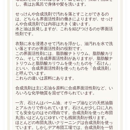
し、夜はお風呂で身体や髪を洗います。
せっけんや合成洗剤で汚れを落とすことができるの
は、どちらも界面活性剤の働きによりますが、せっけ
んや合成洗剤では内容は大きく違います。
水と油は反発しますが、これを結びつけるのが界面活
性剤です。
衣類に水を浸透させて汚れを浮かし、油汚れを水で洗
い落とすのが界面活性剤の役割です。
この界面活性剤には、脂肪酸ナトリウム、脂肪酸カリ
ウム、そして合成界面活性剤がありますが、脂肪酸ナ
トリウムと脂肪酸カリウムを使ったものを「石けん」
といい、合成界面活性剤を使ったものを「合成洗剤」
と呼んでいます。
これらの違いは原料にあります。
合成洗剤は主に石油を原料に合成界面活性剤など、い
ろいろな化学物質を混ぜて作られています。
一方、石けんはパーム油、オリーブ油などの天然油脂
とアルカリで作られています。石けんが少し口に入れ
ても安全なのはその理由です。合成洗剤を使った布団
丸洗いはどんなにゆすいでも残留洗剤が残ります。
ほとんどの布団丸洗いクリーニングは合成洗剤を使っ
ています。しかしデア布団工場では、合成洗剤を一切