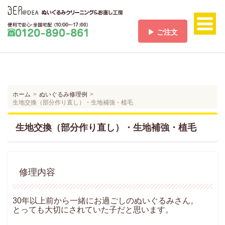
▶ ご注文
ホーム
HOME
料金/送料
PRICE/SHIPPING
ホーム
ぬいぐるみ修理例
生地交換（部分作り直し）・生地補強・植毛
ご注文
ORDER
生地交換（部分作り直し）・生地補強・植毛
ご注文の流れ
FLOW
お支払い方法
PAYMENT
修理内容
お客様の声
VOICE
30年以上前から一緒にお過ごしのぬいぐるみさん。
よくある質問
とっても大切にされていた子だと思います。
Q & A