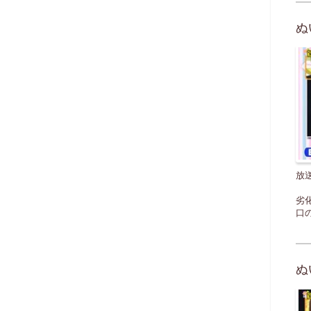
ぬ
放
劣
口
ぬ