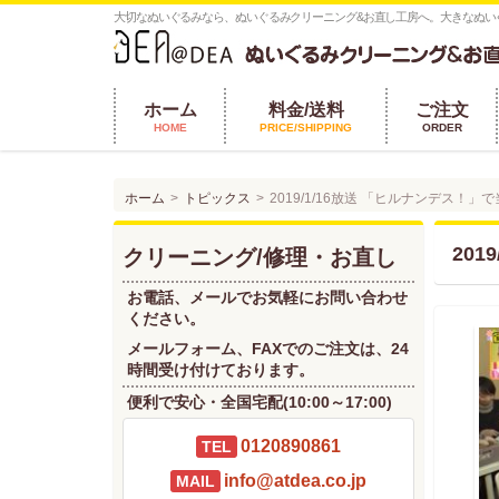
大切なぬいぐるみなら、ぬいぐるみクリーニング&お直し工房へ。大きなぬい
ホーム
料金/送料
ご注文
HOME
PRICE/SHIPPING
ORDER
ホーム
トピックス
2019/1/16放送 「ヒルナンデス
20
クリーニング/修理・お直し
お電話、メールでお気軽にお問い合わせ
ください。
メールフォーム、FAXでのご注文は、24
時間受け付けております。
便利で安心・全国宅配(10:00～17:00)
0120890861
TEL
info@atdea.co.jp
MAIL