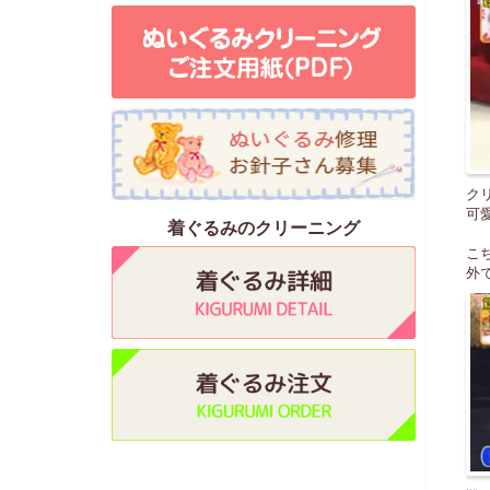
ク
可
着ぐるみのクリーニング
こ
外