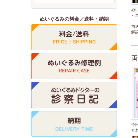
ぬ
＜放
ぬいぐるみの料金／送料・納期
放
解
両
今
ど