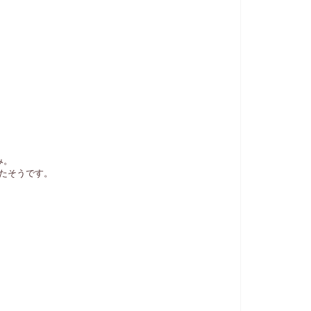
。
み。
たそうです。