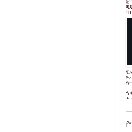
靴
両
同
細
鼻
右
当
今
作