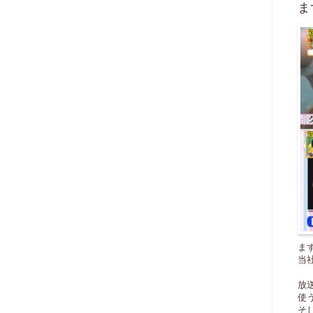
ま
ま
当
放
使
そ