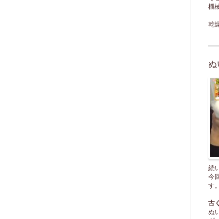
機
乾
ぬ
続
今
す
古
ぬ