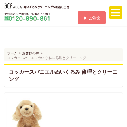
▶ ご注文
ホーム
HOME
料金/送料
PRICE/SHIPPING
ホーム
お客様の声
コッカースパニエルぬいぐるみ 修理とクリーニング
ご注文
ORDER
コッカースパニエルぬいぐるみ 修理とクリーニ
ご注文の流れ
ング
FLOW
お支払い方法
PAYMENT
お客様の声
VOICE
よくある質問
Q & A