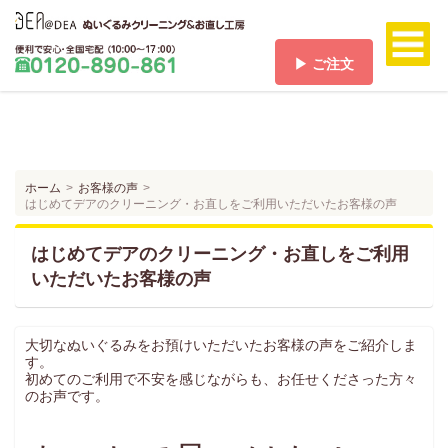
▶ ご注文
ホーム
HOME
料金/送料
PRICE/SHIPPING
ホーム
お客様の声
はじめてデアのクリーニング・お直しをご利用いただいたお客様の声
ご注文
ORDER
はじめてデアのクリーニング・お直しをご利用
ご注文の流れ
いただいたお客様の声
FLOW
お支払い方法
PAYMENT
大切なぬいぐるみをお預けいただいたお客様の声をご紹介しま
す。
お客様の声
初めてのご利用で不安を感じながらも、お任せくださった方々
VOICE
のお声です。
よくある質問
Q & A