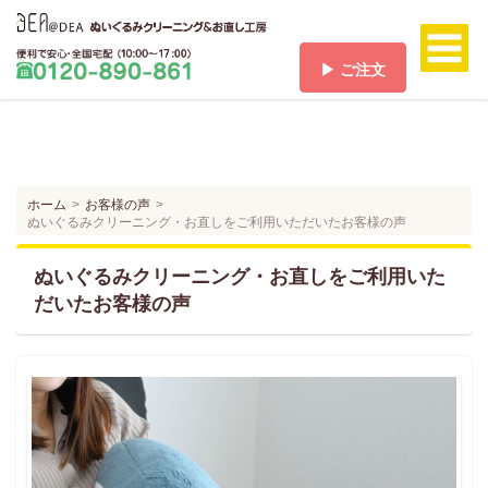
▶ ご注文
ホーム
HOME
料金/送料
PRICE/SHIPPING
ホーム
お客様の声
ぬいぐるみクリーニング・お直しをご利用いただいたお客様の声
ご注文
ORDER
ぬいぐるみクリーニング・お直しをご利用いた
ご注文の流れ
だいたお客様の声
FLOW
お支払い方法
PAYMENT
お客様の声
VOICE
よくある質問
Q & A