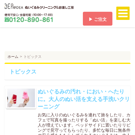
▶ ご注文
ホーム
HOME
料金/送料
PRICE/SHIPPING
ホーム
トピックス
ご注文
ORDER
トピックス
ご注文の流れ
FLOW
ぬいぐるみの汚れ・におい・へたり
お支払い方法
に。大人のぬい活を支える手洗いクリ
PAYMENT
ーニング
お客様の声
お気に入りのぬいぐるみを連れて旅をしたり、カ
VOICE
フェで写真を撮ったりする「ぬい活」を楽しむ大
よくある質問
人が増えています。ベッドサイドに置いたりリビ
ングで見守ってもらったり、多忙な毎日に無条件
Q & A