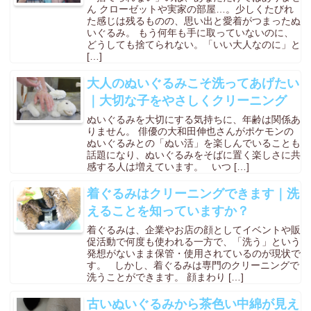
ん クローゼットや実家の部屋…。少しくたびれ
た感じは残るものの、思い出と愛着がつまったぬ
いぐるみ。 もう何年も手に取っていないのに、
どうしても捨てられない。「いい大人なのに」と
[…]
大人のぬいぐるみこそ洗ってあげたい
｜大切な子をやさしくクリーニング
ぬいぐるみを大切にする気持ちに、年齢は関係あ
りません。 俳優の大和田伸也さんがポケモンの
ぬいぐるみとの「ぬい活」を楽しんでいることも
話題になり、ぬいぐるみをそばに置く楽しさに共
感する人は増えています。 いつ […]
着ぐるみはクリーニングできます｜洗
えることを知っていますか？
着ぐるみは、企業やお店の顔としてイベントや販
促活動で何度も使われる一方で、「洗う」という
発想がないまま保管・使用されているのが現状で
す。 しかし、着ぐるみは専門のクリーニングで
洗うことができます。 顔まわり […]
古いぬいぐるみから茶色い中綿が見え