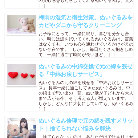
の安心感をもたらしてくれるぬいぐるみは、大人
お問い合わせ
[…]
INQUIRY
梅雨の湿気と衛生対策。ぬいぐるみを
カビやダニから守るクリーニング
お子様にとって、一緒に眠り、喜びを分かち合
い、時には涙を拭いてくれるぬいぐるみは、言葉
はなくても、いつも心を通わせているかけがえの
ない存在です。 しかし、毎日たくさん抱きしめ
て、一緒に過ごす時間が長いほど、 […]
ぬいぐるみの中綿交換で元の綿を残せ
る「中綿お戻しサービス」
ぬいぐるみの元の綿を残せる「中綿お戻しサービ
ス」 長年一緒に過ごしてきたぬいぐるみは、中
の綿まで思い出の一部。ぬい活が子どもから大人
まで広がる今、そう考える人が増えています。
しかし、どんなに大切にしていても、ぬいぐるみ
[…]
ぬいぐるみ修理で元の綿を残すメリッ
ト｜捨てられない悩みを解決
「捨てられない」のは、あなただけではありませ