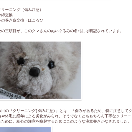
クリーニング（傷み注意）
中綿交換
鼻の巻き皮交換・ほころび
上の三項目が、このクマさんのぬいぐるみの名札には明記されています。
つ目の『クリーニング
(
傷み注意
)
』とは、『傷みがあるため、特に注意して
地や体毛に経年による劣化がみられ、そうでなくとももちろん丁寧なクリーニ
たために、細心の注意を喚起するためにこのような注意書きがなされました。