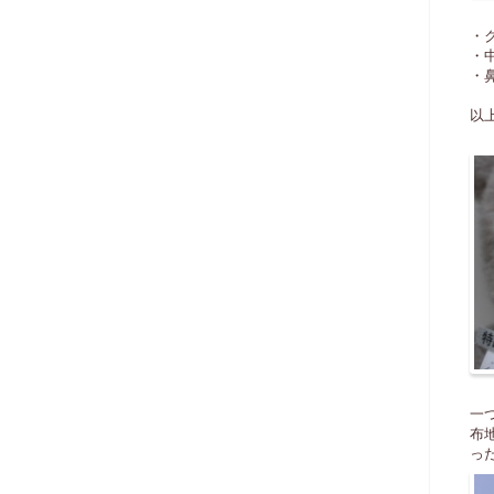
・
・
・
以
一
布
っ