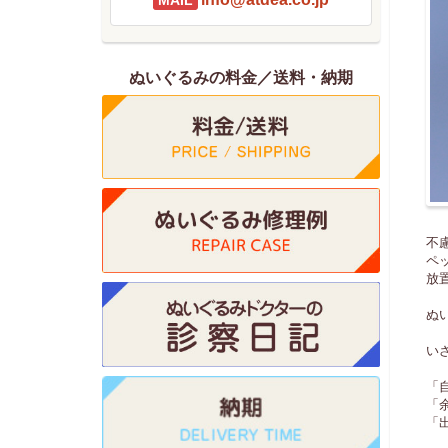
ぬいぐるみの料金／送料・納期
不
ペ
放
ぬ
い
「
「
「