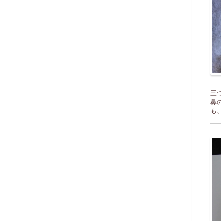
三
鼻
も