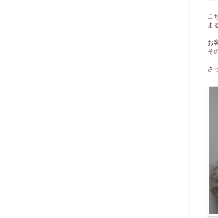
こ
ま
お
そ
さ