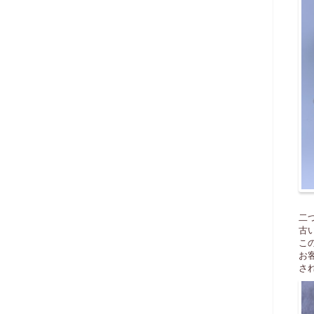
二
古
こ
お
さ