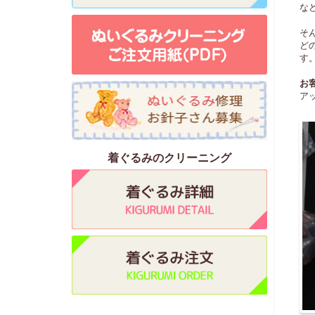
な
そ
ど
す
お
ア
着ぐるみのクリーニング