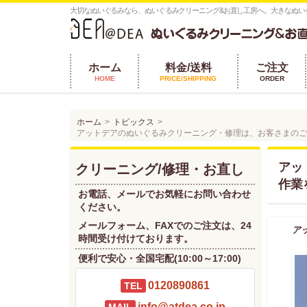
大切なぬいぐるみなら、ぬいぐるみクリーニング&お直し工房へ。大きなぬい
ホーム
料金/送料
ご注文
HOME
PRICE/SHIPPING
ORDER
ホーム
トピックス
アットデアのぬいぐるみクリーニング・修理は、お客さまのご
アッ
クリーニング/修理・お直し
作業
お電話、メールでお気軽にお問い合わせ
ください。
メールフォーム、FAXでのご注文は、24
ア
時間受け付けております。
便利で安心・全国宅配(10:00～17:00)
0120890861
TEL
info@atdea.co.jp
MAIL