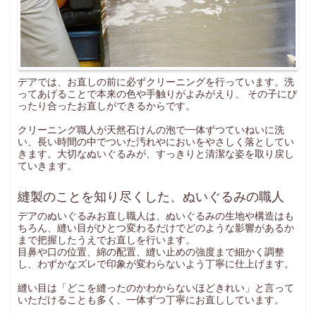
デアでは、お直しの前に必ずクリーニングを行っています。洗
ってあげることで本来の色や手触りがよみがえり、 その子にぴ
ったり合ったお直しができるからです。
クリーニング職人が天然石けんの泡で一体ずつていねいに洗
い、長い時間の中でついた汚れやにおいをやさしく落としてい
きます。大切なぬいぐるみが、すっきりと清潔な姿を取り戻し
ていきます。
縫製のことを知り尽くした、ぬいぐるみの職人
デアのぬいぐるみお直し職人は、ぬいぐるみの生地や構造はも
ちろん、縫い目がひとつ変わるだけでどのような影響があるか
まで把握したうえでお直しを行います。
目鼻や口の位置、綿の配置、縫い止めの強度まで細かく調整
し、わずかなズレで印象が変わらないよう丁寧に仕上げます。
縫い目は「どこを縫ったのかわからないほどきれい」と言って
いただけることも多く、一体ずつ丁寧にお直ししています。