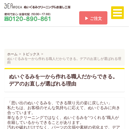
▶ ご注文
ホーム
HOME
料金/送料
PRICE/SHIPPING
ホーム
トピックス
ぬいぐるみを一から作れる職人だからできる。デアのお直しが選ばれる理
ご注文
由
ORDER
ご注文の流れ
ぬいぐるみを一から作れる職人だからできる。
FLOW
デアのお直しが選ばれる理由
お支払い方法
PAYMENT
「思い出のぬいぐるみを、できる限り元の姿に戻したい」
お客様の声
私たちは、お客様のそんな気持ちに応えて、ぬいぐるみに向き
VOICE
合っています。
単なるクリーニングではなく、ぬいぐるみを“つくれる”職人が
よくある質問
在籍しているからできることがあります。
Q & A
汚れや破れだけでなく、パーツの欠損や素材の劣化まで、デア