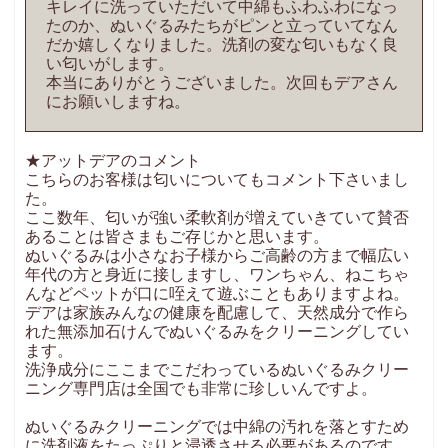
キレイに洗っていただいて中綿もふわふわになっ
たのか、ぬいぐるみたちがピンと立っていてなん
だか嬉しくなりました。洗剤の変な匂いもなく良
い匂いがします。
本当にありがとうございました。次回もデアさん
にお願いしますね。
★アットデアのコメント
こちらのお客様は匂いについてもコメント下さいまし
た。
ここ数年、匂いが強い柔軟剤が増えていきていて賛否
あることは皆さまもご存じかと思います。
ぬいぐるみは小さなお子様からご高齢の方まで幅広い
年代の方と身近に接しますし、ワンちゃん、ねこちゃ
んなどペットが口に咥えて遊ぶこともありますよね。
デアは家族みんなの健康を配慮して、天然成分で作ら
れた無添加石けんでぬいぐるみをクリーニングしてい
ます。
洗浄成分にここまでこだわっているぬいぐるみクリー
ニング専門店は全国でも非常に珍しいんですよ。
ぬいぐるみクリーニングでは中綿の汚れを落とすため
に洗剤液をたっぷりと浸透させる必要があるのです