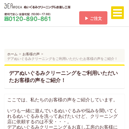
▶ ご注文
ホーム
HOME
料金/送料
PRICE/SHIPPING
ホーム
お客様の声
デアぬいぐるみクリーニングをご利用いただいたお客様の声をご紹介！
ご注文
ORDER
デアぬいぐるみクリーニングをご利用いただい
ご注文の流れ
たお客様の声をご紹介！
FLOW
お支払い方法
PAYMENT
ここでは、私たちのお客様の声をご紹介しています。
お客様の声
VOICE
いつも一緒に遊んでいるぬいぐるみや悩みを聞いてく
れるぬいぐるみを洗ってあげたいけど、クリーニング
よくある質問
店に依頼するのは不安・・・。
Q & A
デアぬいぐるみクリーニング＆お直し工房のお客様に