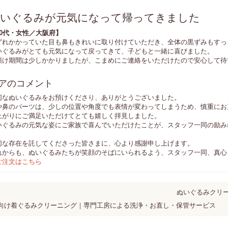
いぐるみが元気になって帰ってきました
40代・女性／大阪府】
ずれかかっていた目も鼻もきれいに取り付けていただき、全体の黒ずみもすっ
いぐるみがとても元気になって戻ってきて、子どもと一緒に喜びました。
預け期間は少しかかりましたが、こまめにご連絡をいただけたので安心して待
アのコメント
切なぬいぐるみをお預けくださり、ありがとうございました。
や鼻のパーツは、少しの位置や角度でも表情が変わってしまうため、慎重にお
上がりにご満足いただけてとても嬉しく拝見しました。
いぐるみの元気な姿にご家族で喜んでいただけたことが、スタッフ一同の励み
切な存在を託してくださった皆さまに、心より感謝申し上げます。
れからも、ぬいぐるみたちが笑顔のそばにいられるよう、スタッフ一同、真
ご注文はこちら
ぬいぐるみクリー
業向け着ぐるみクリーニング｜専門工房による洗浄・お直し・保管サービス