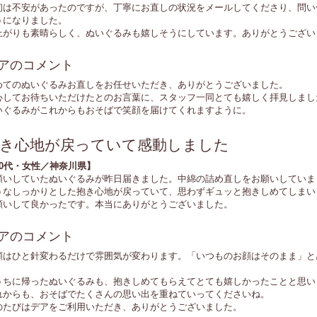
初は不安があったのですが、丁寧にお直しの状況をメールしてくださり、問い
うになりました。
上がりも素晴らしく、ぬいぐるみも嬉しそうにしています。ありがとうござい
アのコメント
めてのぬいぐるみお直しをお任せいただき、ありがとうございました。
心してお待ちいただけたとのお言葉に、スタッフ一同とても嬉しく拝見しまし
いぐるみがこれからもおそばで笑顔を届けてくれますように。
き心地が戻っていて感動しました
30代・女性／神奈川県】
願いしていたぬいぐるみが昨日届きました。中綿の詰め直しをお願いしていま
うなしっかりとした抱き心地が戻っていて、思わずギュッと抱きしめてしまい
願いして良かったです。本当にありがとうございました。
アのコメント
顔はひと針変わるだけで雰囲気が変わります。「いつものお顔はそのまま」と
。
うちに帰ったぬいぐるみも、抱きしめてもらえてとても嬉しかったことと思い
れからも、おそばでたくさんの思い出を重ねていってくださいね。
のたびはデアをご利用いただき、ありがとうございました。