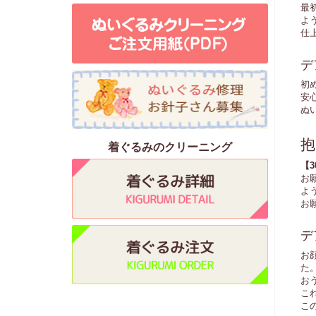
最
よ
仕
デ
初
安
ぬ
抱
着ぐるみのクリーニング
【
お
よ
お
デ
お
た
お
こ
こ