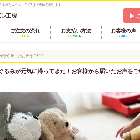
ぐるみも大丈夫、玄関先まで全国宅配します。
▶ 
ご注文の流れ
お支払い方法
お客様の声
FLOW
PAYMENT
VOICE
様から届いたお声をご紹介
ぐるみが元気に帰ってきた！お客様から届いたお声をご