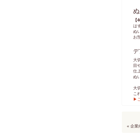
ぬ
【
は
ぬ
お
デ
大
目
仕
ぬ
大
こ
▶
« 企