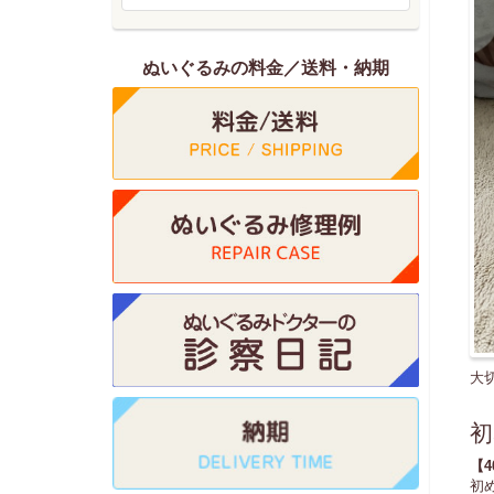
ぬいぐるみの料金／送料・納期
大
初
【
初