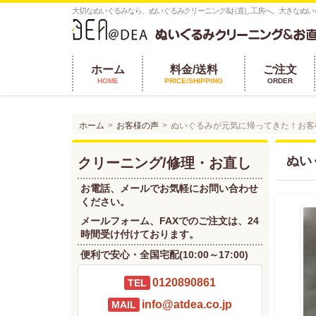
大切なぬいぐるみなら、ぬいぐるみクリーニング&お直し工房へ。大きなぬい
ホーム
料金/送料
ご注文
HOME
PRICE/SHIPPING
ORDER
ホーム
お客様の声
ぬいぐるみが元気に帰ってきた！お客
ぬい
クリーニング/修理・お直し
お電話、メールでお気軽にお問い合わせ
ください。
メールフォーム、FAXでのご注文は、24
時間受け付けております。
便利で安心・全国宅配(10:00～17:00)
0120890861
TEL
info@atdea.co.jp
MAIL