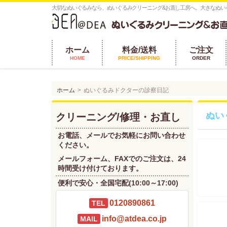
大切なぬいぐるみなら、ぬいぐるみクリーニング&お直し工房へ。大きなぬい
ホーム
料金/送料
ご注文
HOME
PRICE/SHIPPING
ORDER
ホーム
ぬいぐるみドクターの診察日記
ぬい
クリーニング/修理・お直し
お電話、メールでお気軽にお問い合わせ
ください。
メールフォーム、FAXでのご注文は、24
時間受け付けております。
便利で安心・全国宅配(10:00～17:00)
0120890861
TEL
info@atdea.co.jp
MAIL