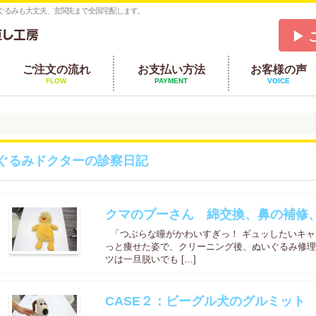
ぐるみも大丈夫、玄関先まで全国宅配します。
▶ 
ご注文の流れ
お支払い方法
お客様の声
FLOW
PAYMENT
VOICE
ぐるみドクターの診察日記
クマのプーさん 綿交換、鼻の補修
「つぶらな瞳がかわいすぎっ！ ギュッしたいキャ
っと痩せた姿で、クリーニング後、ぬいぐるみ修理
ツは一旦脱いでも […]
CASE２：ビーグル犬のグルミット