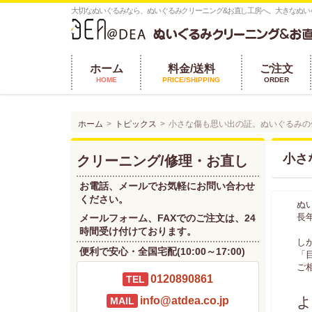
大切なぬいぐるみなら、ぬいぐるみクリーニング&お直し工房へ。大きなぬい
ホーム
料金/送料
ご注文
HOME
PRICE/SHIPPING
ORDER
ホーム
トピックス
小さな傷も思い出の証。ぬいぐるみの
小さ
クリーニング/修理・お直し
お電話、メールでお気軽にお問い合わせ
ください。
ぬ
長
メールフォーム、FAXでのご注文は、24
時間受け付けております。
し
便利で安心・全国宅配(10:00～17:00)
「
ご
0120890861
TEL
よ
info@atdea.co.jp
MAIL