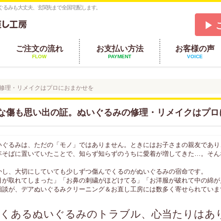
ぐるみも大丈夫、玄関先まで全国宅配します。
▶ 
ご注文の流れ
お支払い方法
お客様の声
FLOW
PAYMENT
VOICE
修理・リメイクはプロにおまかせを
な傷も思い出の証。ぬいぐるみの修理・リメイクはプロ
いぐるみは、ただの「モノ」ではありません。ときにはお子さまの親友であり
年そばに置いていたことで、知らず知らずのうちに愛着が増してきた…。そん
かし、大切にしていても少しずつ傷んでくるのがぬいぐるみの宿命です。
目が取れてしまった」「お鼻の刺繍がほどけてる」「お洋服が破れて中の綿が
相談が、デアぬいぐるみクリーニング＆お直し工房には数多く寄せられていま
くあるぬいぐるみのトラブル、心当たりはあ