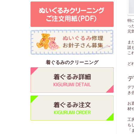
特
っ
元
ま
談
こ
着ぐるみのクリーニング
ど
デ
デ
き
お
材
工
も
「