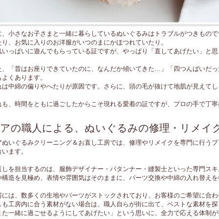
に、小さなお子さまと一緒に暮らしているぬいぐるみはトラブルがつきもので
たり、お気に入りのお洋服がいつのまにかほつれていたり。
気いっぱいに遊んでもらっている証ですが、やっぱり「直してあげたい」と思
た、「昔はお座りできていたのに、なんだか傾いてきた…」「四つんばいだっ
もよくあります。
れは中綿の偏りやへたりが原因です。さらに、頭の毛が抜けて地肌が見えてし
れも、時間をともに過ごしたからこそ現れる愛着の証ですが、プロの手で丁寧
アの職人による、ぬいぐるみの修理・リメイ
アぬいぐるみクリーニング＆お直し工房では、修理やリメイクを専門に行うプ
合います。
直しを担当するのは、服飾デザイナー・パタンナー・縫製士といった専門スキ
や構造を見極め、表情や雰囲気はそのままに、パーツ交換や中綿の入れ替えを
房には、数多くの生地やパーツがストックされており、お客様のご希望に合わ
しも工房内に合う素材がない場合は、職人自らが街に出て、ベストな素材を探
また一緒に過ごせるようにしてあげたい」という思いに、全力で応える体制が