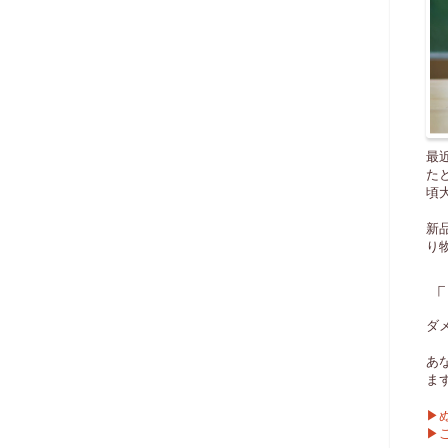
最
た
頃
新
り
「
ダ
あ
ま
▶
▶